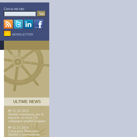
Cerca nel sito
Vai
NEWSLETTER
ULTIME NEWS
13.10.2015
Qualità nutrimento per le
imprese: al via la 27a
campagna qualità Galgano
12.11.2014
Campagna Nazionale
Qualità e Innovazione: