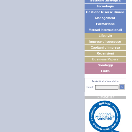
Gestione Strategica
Tecnologia
Gestione Risorse Umane
Management
Formazione
Mercati Internazionali
Lifestyle
Imprese di successo
Capitani d'impresa
Recensioni
Business Papers
Sondaggi
Links
Iscriviti alla Newsletter
>
Email:
IN EVIDENZA