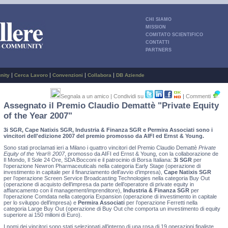
CHI SIAMO
MISSION
COMITATO SCIENTIFICO
CONTATTI
PARTNERS
|
|
|
|
nity
Cerca Lavoro
Convenzioni
Collabora
DB Aziende
Segnala a un amico
| Condividi su
|
Commenti
Assegnato il Premio Claudio Demattè "Private Equity
of the Year 2007"
3i SGR, Cape Natixis SGR, Industria & Finanza SGR e Permira Associati sono i
vincitori dell'edizione 2007 del premio promosso da AIFI ed Ernst & Young.
Sono stati proclamati ieri a Milano i quattro vincitori del Premio Claudio Demattè
Private
Equity of the Year® 2007
, promosso da AIFI ed Ernst & Young, con la collaborazione de
Il Mondo, Il Sole 24 Ore, SDA Bocconi e il patrocinio di Borsa Italiana:
3i SGR
per
l’operazione Newron Pharmaceuticals nella categoria Early Stage (operazione di
investimento in capitale per il finanziamento dell’avvio d’impresa),
Cape Natixis SGR
per l’operazione Screen Service Broadcasting Technologies nella categoria Buy Out
(operazione di acquisto dell’impresa da parte dell’operatore di private equity in
affiancamento con il management/imprenditore),
Industria & Finanza SGR
per
l’operazione Comdata nella categoria Expansion (operazione di investimento in capitale
per lo sviluppo dell’impresa) e
Permira Associati
per l’operazione Ferretti nella
categoria Large Buy Out (operazione di Buy Out che comporta un investimento di equity
superiore ai 150 milioni di Euro).
I nomi dei vincitori sono stati selezionati all’interno di una rosa di 19 operazioni finaliste