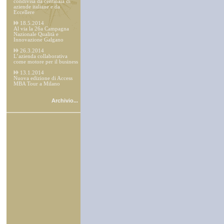
condivisa da centinaia di
aziende italiane e da
Eccellere
18.5.2014
Al via la 26a Campagna
Nazionale Qualità e
Innovazione Galgano
26.3.2014
L’azienda collaborativa
come motore per il business
13.1.2014
Nuova edizione di Access
MBA Tour a Milano
Archivio...