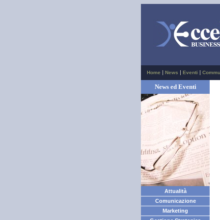
|
|
|
Home
News
Eventi
Commu
News ed Eventi
Attualità
Comunicazione
Marketing