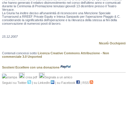
che hanno generato il relativo disinvestimento nel corso dell’ultimo anno e comunicati
durante la Cerimonia di Premiazione tenutasi giovedì 13 dicembre presso il Teatro
Versace.
La Giuria ha inoltre deciso all’unanimità di riconoscere una Menzione Speciale
Turnaround a RREEF Private Equity e Intesa Sanpaolo per l’operazione Piaggio & C.
considerando la significatività dell’operazione e la rilevanza della stessa ai fini della
conservazione di numerosi posti di lavoro.
15.12.2007
Nicolò Occhipinti
Contenuti concessi sotto
Licenza Creative Commons Attribuzione - Non
commerciale 3.0 Unported
Sostieni Eccellere con una donazione
stampa
crea pdf
Segnala a un amico
Seguici su Twitter
|
su LinkedIn
|
su Facebook
|
RSS