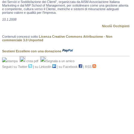
dei Servizi e Soddisfazione dei Clienti”, organizzata da AISM Associazione Italiana
Marketing e dal MIP School of Management, per sottolineare come una gestione attenta
e competente, cultura verso il Cliente, metriche e sistemi di misurazione adeguati
portano valore e qualità per l’Impresa.
10.1.2008
Nicolò Occhipinti
Contenuti concessi sotto
Licenza Creative Commons Attribuzione - Non
commerciale 3.0 Unported
Sostieni Eccellere con una donazione
stampa
crea pdf
Segnala a un amico
Seguici su Twitter
|
su LinkedIn
|
su Facebook
|
RSS