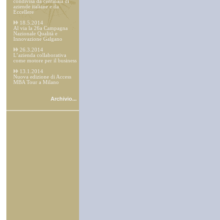
condivisa da centinaia di
aziende italiane e da
Eccellere
18.5.2014
Al via la 26a Campagna
Nazionale Qualità e
Innovazione Galgano
26.3.2014
L’azienda collaborativa
come motore per il business
13.1.2014
Nuova edizione di Access
MBA Tour a Milano
Archivio...