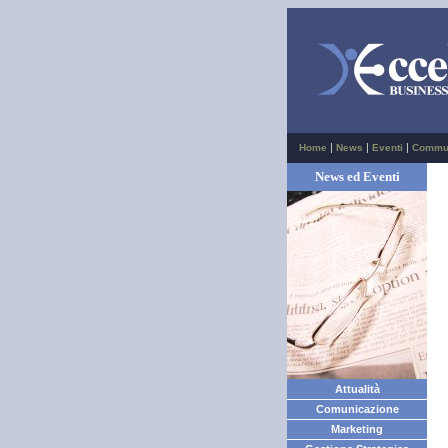
|
|
|
Home
News
Eventi
Commu
News ed Eventi
Attualità
Comunicazione
Marketing