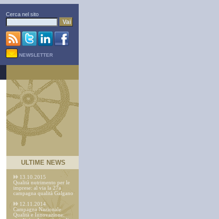
Cerca nel sito
Vai
NEWSLETTER
ULTIME NEWS
13.10.2015
Qualità nutrimento per le
imprese: al via la 27a
campagna qualità Galgano
12.11.2014
Campagna Nazionale
Qualità e Innovazione: