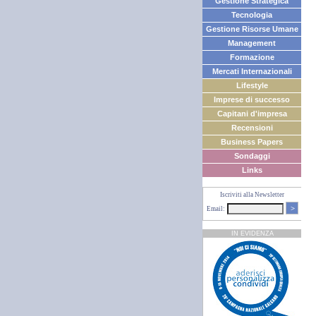
Gestione Strategica
Tecnologia
Gestione Risorse Umane
Management
Formazione
Mercati Internazionali
Lifestyle
Imprese di successo
Capitani d'impresa
Recensioni
Business Papers
Sondaggi
Links
Iscriviti alla Newsletter
>
Email:
IN EVIDENZA