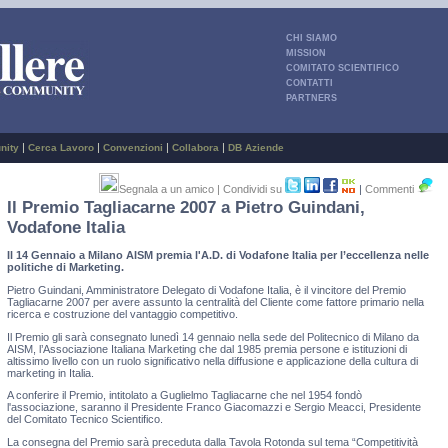
CHI SIAMO
MISSION
COMITATO SCIENTIFICO
CONTATTI
PARTNERS
|
|
|
|
nity
Cerca Lavoro
Convenzioni
Collabora
DB Aziende
Segnala a un amico
| Condividi su
|
Commenti
Il Premio Tagliacarne 2007 a Pietro Guindani,
Vodafone Italia
Il 14 Gennaio a Milano AISM premia l'A.D. di Vodafone Italia per l’eccellenza nelle
politiche di Marketing.
Pietro Guindani, Amministratore Delegato di Vodafone Italia, è il vincitore del Premio
Tagliacarne 2007 per avere assunto la centralità del Cliente come fattore primario nella
ricerca e costruzione del vantaggio competitivo.
Il Premio gli sarà consegnato lunedì 14 gennaio nella sede del Politecnico di Milano da
AISM, l’Associazione Italiana Marketing che dal 1985 premia persone e istituzioni di
altissimo livello con un ruolo significativo nella diffusione e applicazione della cultura di
marketing in Italia.
A conferire il Premio, intitolato a Guglielmo Tagliacarne che nel 1954 fondò
l'associazione, saranno il Presidente Franco Giacomazzi e Sergio Meacci, Presidente
del Comitato Tecnico Scientifico.
La consegna del Premio sarà preceduta dalla Tavola Rotonda sul tema “Competitività