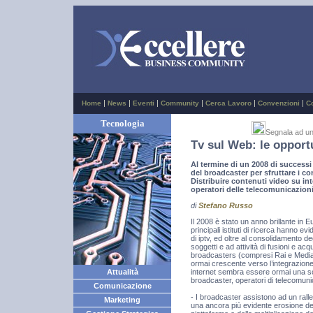
|
|
|
|
|
|
Home
News
Eventi
Community
Cerca Lavoro
Convenzioni
C
Tecnologia
Segnala ad u
Tv sul Web: le opport
Al termine di un 2008 di successi 
del broadcaster per sfruttare i co
Distribuire contenuti video su in
operatori delle telecomunicazioni
di
Stefano Russo
Il 2008 è stato un anno brillante in E
principali istituti di ricerca hanno ev
di iptv, ed oltre al consolidamento deg
soggetti e ad attività di fusioni e acq
broadcasters (compresi Rai e Mediase
ormai crescente verso l’integrazione. 
internet sembra essere ormai una scelta
Attualità
broadcaster, operatori di telecomuni
Comunicazione
- I broadcaster assistono ad un ralle
Marketing
una ancora più evidente erosione deg