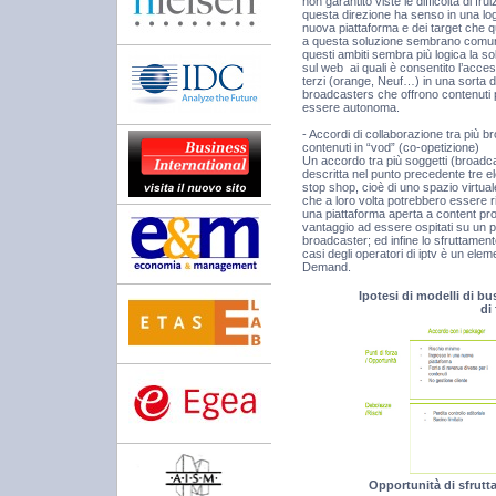
non garantito viste le difficoltà di fr
questa direzione ha senso in una log
nuova piattaforma e dei target che q
a questa soluzione sembrano comunq
questi ambiti sembra più logica la so
sul web ai quali è consentito l’acces
terzi (orange, Neuf…) in una sorta d
broadcasters che offrono contenuti 
essere autonoma.
- Accordi di collaborazione tra più 
contenuti in “vod” (co-opetizione)
Un accordo tra più soggetti (broadc
descritta nel punto precedente tre el
stop shop, cioè di uno spazio virtua
che a loro volta potrebbero essere r
una piattaforma aperta a content pro
vantaggio ad essere ospitati su un po
broadcaster; ed infine lo sfruttamen
casi degli operatori di iptv è un ele
Demand.
Ipotesi di modelli di bu
di
Opportunità di sfrutt