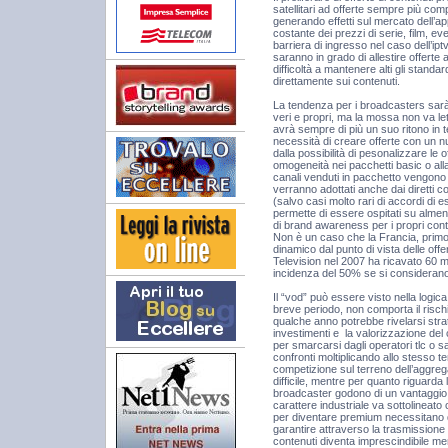
satellitari ad offerte sempre più comp
generando effetti sul mercato dell’
costante dei prezzi di serie, film, e
barriera di ingresso nel caso dell’ip
saranno in grado di allestire offerte 
difficoltà a mantenere alti gli standar
direttamente sui contenuti.
La tendenza per i broadcasters sarà 
veri e propri, ma la mossa non va let
avrà sempre di più un suo ritono in 
necessità di creare offerte con un 
dalla possibilità di pesonalizzare le o
omogeneità nei pacchetti basic o alla
canali venduti in pacchetto vengono 
verranno adottati anche dai diretti co
(salvo casi molto rari di accordi di 
permette di essere ospitati su almeno
di brand awareness per i propri cont
Non è un caso che la Francia, primo 
dinamico dal punto di vista delle off
Television nel 2007 ha ricavato 60 mi
incidenza del 50% se si considerano
Il “vod” può essere visto nella logic
breve periodo, non comporta il risc
qualche anno potrebbe rivelarsi strat
investimenti e la valorizzazione del
per smarcarsi dagli operatori tlc o sa
confronti moltiplicando allo stesso t
competizione sul terreno dell’aggrega
difficile, mentre per quanto riguarda 
broadcaster godono di un vantaggio c
carattere industriale va sottolineato c
per diventare premium necessitano de
garantire attraverso la trasmissione “f
contenuti diventa imprescindibile me