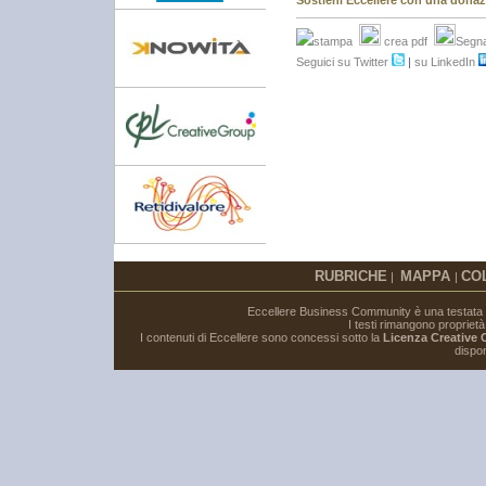
stampa
crea pdf
Segna
Seguici su Twitter
|
su LinkedIn
RUBRICHE
MAPPA
CO
|
|
Eccellere Business Community è una testata gi
I testi rimangono proprietà i
I contenuti di Eccellere sono concessi sotto la
Licenza Creative
dispon