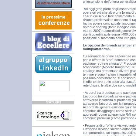
un’estensione dell’offerta generalist
Ad oggi gran parte degli osservatori
operatori più che altro una forma di 
casi in cui si può fare affidamento s
diventa profittevole e consente di rag
hanno potere contrattuale, impongono 
revenue sharing (fonte indagine cono
marzo 2007); accordi del genere div
utenti quantificabile sopra i 400.000 
posizione al momento sono i tre prin
Le opzioni dei broadcaster per sf
multipiattaforma.
Osservando le prime esperienze nei p
per le offerte in “vod” sembrano ess
packager su rete chiusa b) Proposte
broadcaster (Modello Kangaroo); le t
catalogo ma presentano diversi gradi 
termine e sono fra loro integrabili 
possono coesistere se si considera c
in offerte diverse in base alla piatt
rete chiusa, le altre due sono modelli
- Accordi tra broadcaster e package
L’accordo tra i broadcaster e packa
attraverso la vendita di palinsesti gi
PARTNERS
attraverso l’accordo per la riproposi
Accordi del genere esistono già in tutt
contenuti disaggregati come serie (c
aggregati (come ad esempio RAI con 
contenuti premium (come potrebbe es
- Proposta di un’offerta via web au
Un’offerta di video sul web autonoma
comporterebbe un ingente investimen