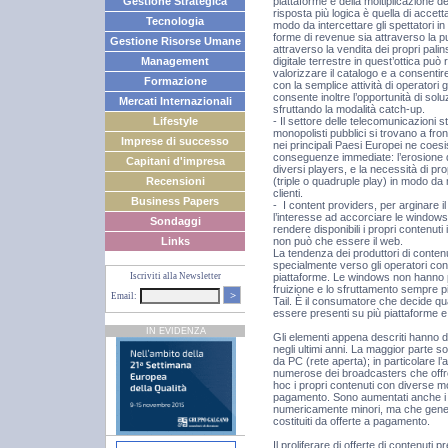
piattaforme e della moltiplicazione de
Gestione Strategica
risposta più logica è quella di accet
Tecnologia
modo da intercettare gli spettatori i
forme di revenue sia attraverso la pu
Gestione Risorse Umane
attraverso la vendita dei propri palins
digitale terrestre in quest’ottica pu
Management
valorizzare il catalogo e a consenti
Formazione
con la semplice attività di operatori 
consente inoltre l’opportunità di so
Mercati Internazionali
sfruttando la modalità catch-up.
- Il settore delle telecomunicazioni 
Lifestyle
monopolisti pubblici si trovano a fro
Imprese di successo
nei principali Paesi Europei ne coesi
conseguenze immediate: l’erosione dei
Capitani d'impresa
diversi players, e la necessità di p
(triple o quadruple play) in modo da
Recensioni
clienti.
Business Papers
- I content providers, per arginare il
l’interesse ad accorciare le windows
Sondaggi
rendere disponibili i propri contenuti
non può che essere il web.
Links
La tendenza dei produttori di conten
specialmente verso gli operatori con 
piattaforme. Le windows non hanno p
Iscriviti alla Newsletter
fruizione e lo sfruttamento sempre p
>
Email:
Tail. È il consumatore che decide q
essere presenti su più piattaforme e
IN EVIDENZA
Gli elementi appena descriti hanno d
negli ultimi anni. La maggior parte so
da PC (rete aperta); in particolare l
numerose dei broadcasters che offron
hoc i propri contenuti con diverse mod
pagamento. Sono aumentati anche i ser
numericamente minori, ma che gener
costituiti da offerte a pagamento.
Il proliferare di offerte di contenuti 