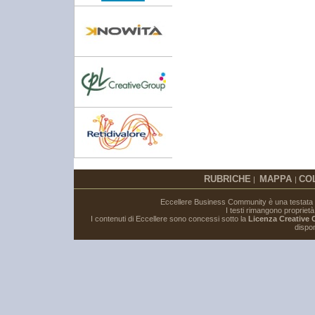
RUBRICHE
MAPPA
CO
|
|
Eccellere Business Community è una testata gi
I testi rimangono proprietà i
I contenuti di Eccellere sono concessi sotto la
Licenza Creative
dispon