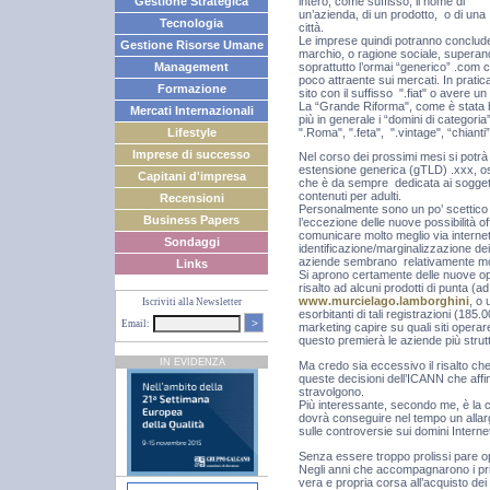
intero, come suffisso, il nome di
Gestione Strategica
un’azienda, di un prodotto, o di una
Tecnologia
città.
Le imprese quindi potranno concludere 
Gestione Risorse Umane
marchio, o ragione sociale, superando
soprattutto l’ormai “generico” .com
Management
poco attraente sui mercati. In prati
Formazione
sito con il suffisso ".fiat" o avere
La “Grande Riforma", come è stata b
Mercati Internazionali
più in generale i “domini di categori
".Roma", ".feta", ".vintage", “chianti”
Lifestyle
Imprese di successo
Nel corso dei prossimi mesi si potrà
estensione generica (gTLD) .xxx, oss
Capitani d'impresa
che è da sempre dedicata ai soggett
contenuti per adulti.
Recensioni
Personalmente sono un po’ scettico 
Business Papers
l’eccezione delle nuove possibilità o
comunicare molto meglio via interne
Sondaggi
identificazione/marginalizzazione dei s
aziende sembrano relativamente m
Links
Si aprono certamente delle nuove opp
risalto ad alcuni prodotti di punta 
www.murcielago.lamborghini
, o
Iscriviti alla Newsletter
esorbitanti di tali registrazioni (185
>
Email:
marketing capire su quali siti operare
questo premierà le aziende più strutt
IN EVIDENZA
Ma credo sia eccessivo il risalto che
queste decisioni dell’ICANN che affi
stravolgono.
Più interessante, secondo me, è la 
dovrà conseguire nel tempo un allarg
sulle controversie sui domini Interne
Senza essere troppo prolissi pare 
Negli anni che accompagnarono i primi
vera e propria corsa all’acquisto dei