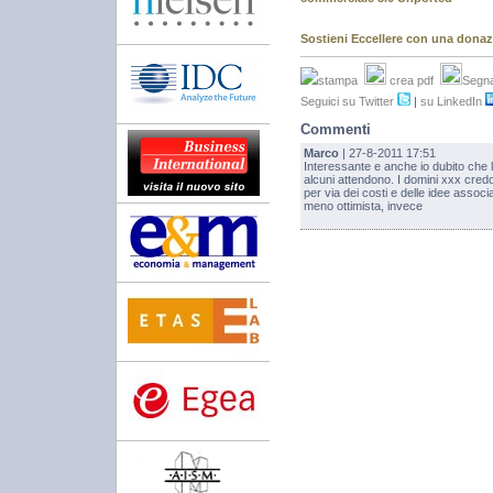
Sostieni Eccellere con una dona
stampa
crea pdf
Segna
Seguici su Twitter
|
su LinkedIn
Commenti
Marco
| 27-8-2011 17:51
Interessante e anche io dubito che 
alcuni attendono. I domini xxx credo
per via dei costi e delle idee associ
meno ottimista, invece