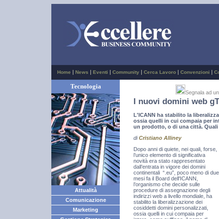
|
|
|
|
|
|
Home
News
Eventi
Community
Cerca Lavoro
Convenzioni
C
Tecnologia
Segnala ad u
I nuovi domini web gT
L'ICANN ha stabilito la liberalizz
ossia quelli in cui compaia per in
un prodotto, o di una città. Qual
di
Cristiano Alliney
Dopo anni di quiete, nei quali, forse,
l’unico elemento di significativa
novità era stato rappresentato
dall’entrata in vigore dei domini
continentali “.eu”, poco meno di due
mesi fa il Board dell'ICANN,
l’organismo che decide sulle
procedure di assegnazione degli
Attualità
indirizzi web a livello mondiale, ha
Comunicazione
stabilito la liberalizzazione dei
cosiddetti domini personalizzati,
Marketing
ossia quelli in cui compaia per