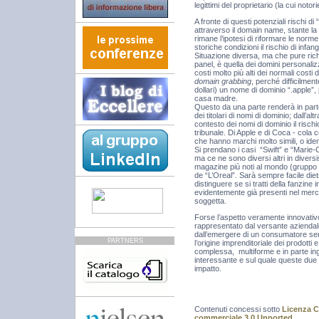
legittimi del proprietario (la cui noto
A fronte di questi potenziali rischi d
attraverso il domain name, stante la 
rimane l’ipotesi di riformare le norme 
storiche condizioni il rischio di inf
Situazione diversa, ma che pure rich
panel, è quella dei domini personali
costi molto più alti dei normali costi d
domain grabbing
, perché difficilme
dollari) un nome di dominio “.apple”,
casa madre.
Questo da una parte renderà in parte
dei titolari di nomi di dominio; dall’a
contesto dei nomi di dominio il rischio
tribunale. Di Apple e di Coca - cola 
che hanno marchi molto simili, o iden
Si prendano i casi “Swift” e “Marie-
ma ce ne sono diversi altri in divers
magazine più noti al mondo (gruppo H
de “L’Oreal”. Sarà sempre facile die
distinguere se si tratti della fanzine 
evidentemente già presenti nel merca
soggetta.
Forse l’aspetto veramente innovativ
rappresentato dal versante aziendale
dall’emergere di un consumatore sem
PARTNERS
l’origine imprenditoriale dei prodotti 
complessa, multiforme e in parte in
interessante e sul quale queste due
impatto.
Contenuti concessi sotto
Licenza C
commerciale 3.0 Unported