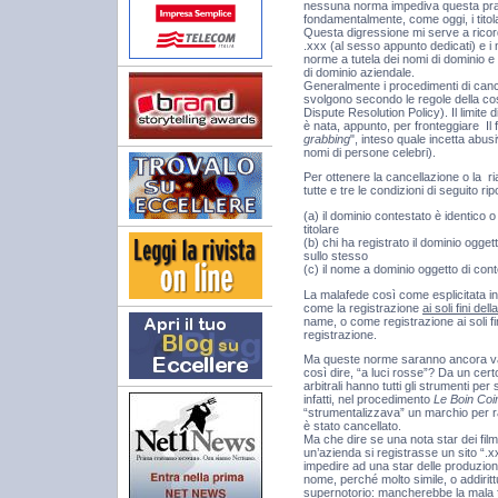
nessuna norma impediva questa prassi 
fondamentalmente, come oggi, i titola
Questa digressione mi serve a ricord
.xxx (al sesso appunto dedicati) e i
norme a tutela dei nomi di dominio e 
di dominio aziendale.
Generalmente i procedimenti di canc
svolgono secondo le regole della c
Dispute Resolution Policy). Il limite
è nata, appunto, per fronteggiare Il
grabbing
", inteso quale incetta abusi
nomi di persone celebri).
Per ottenere la cancellazione o la
tutte e tre le condizioni di seguito rip
(a) il dominio contestato è identico o
titolare
(b) chi ha registrato il dominio oggett
sullo stesso
(c) il nome a dominio oggetto di cont
La malafede così come esplicitata i
come la registrazione
ai soli fini d
name, o come registrazione ai soli fin
registrazione.
Ma queste norme saranno ancora vali
così dire, “a luci rosse”? Da un certo
arbitrali hanno tutti gli strumenti pe
infatti, nel procedimento
Le Boin Coi
“strumentalizzava” un marchio per ra
è stato cancellato.
Ma che dire se una nota star dei fil
un’azienda si registrasse un sito “
impedire ad una star delle produzioni
nome, perché molto simile, o addirit
supernotorio: mancherebbe la mala fe