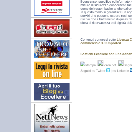
il consenso, specifico ed informato,
misure di sicurezza concernenti l'ac
come del resto ribadito anche dal gr
In questo modo si garantisce un appr
servizi che possono essere resi, soddi
rischio che il trattamento di questi d
sfera di riservatezza e di dignità d
Contenuti concessi sotto
Licenza C
commerciale 3.0 Unported
Sostieni Eccellere con una dona
stampa
crea pdf
Segna
Seguici su Twitter
|
su LinkedIn