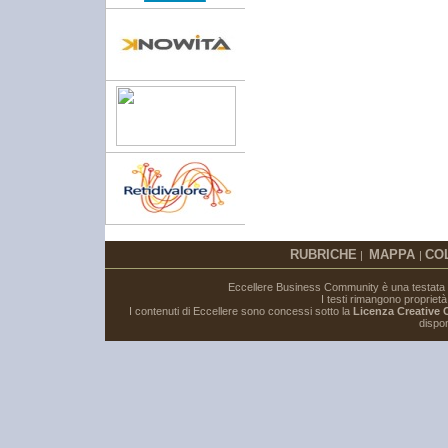
RUBRICHE
MAPPA
CO
|
|
Eccellere Business Community è una testata gi
I testi rimangono proprietà i
I contenuti di Eccellere sono concessi sotto la
Licenza Creative
dispon