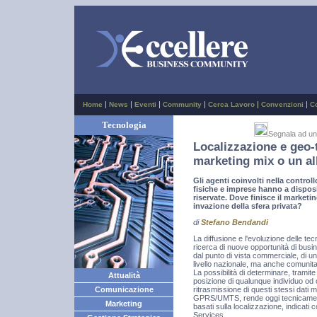
|
|
|
|
|
|
Home
News
Eventi
Community
Cerca Lavoro
Convenzioni
C
Tecnologia
Segnala ad u
Localizzazione e geo-
marketing mix o un al
Gli agenti coinvolti nella control
fisiche e imprese hanno a dispos
riservate. Dove finisce il marketin
invazione della sfera privata?
di
Stefano Bendandi
La diffusione e l'evoluzione delle te
ricerca di nuove opportunità di busin
dal punto di vista commerciale, di u
livello nazionale, ma anche comunita
La possibilità di determinare, tramite 
Attualità
posizione di qualunque individuo od 
ritrasmissione di questi stessi dati
Comunicazione
GPRS/UMTS, rende oggi tecnicamente 
Marketing
basati sulla localizzazione, indicati
Services.