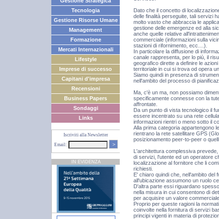
Gestione Strategica
Dato che il concetto di localizzazi
Tecnologia
delle finalità perseguite, tali serv
Gestione Risorse Umane
molto vasto che abbraccia le applicaz
gestione delle emergenze ed alla sic
Management
anche quelle relative all'intrattenim
commerciale (informazioni sulla vicin
Formazione
stazioni di rifornimento, ecc....).
Mercati Internazionali
In particolare la diffusione di infor
canale rappresenta, per lo più, il ris
Lifestyle
geografico dirette a definire le azion
territoriale in cui si trova od opera 
Imprese di successo
Siamo quindi in presenza di strumenti
Capitani d'impresa
nell'ambito del processo di pianific
Recensioni
Ma, c'è un ma, non possiamo dimentic
specificamente connesse con la tute
Business Papers
affrontate.
Sondaggi
Da un punto di vista tecnologico il f
essere incentrato su una rete cellu
Links
informazioni rientri o meno sotto il c
Alla prima categoria appartengono 
rientrano la rete satellitare GPS (Glo
Iscriviti alla Newsletter
posizionamento peer-to-peer o quelli 
>
Email:
L'architettura complessiva prevede, di
di servizi, l'utente ed un operatore c
IN EVIDENZA
localizzazione al fornitore che li com
richiesti.
E' chiaro quindi che, nell'ambito del f
all'ubicazione assumono un ruolo ce
D'altra parte essi riguardano spesso u
nella misura in cui consentono di det
per acquisire un valore commerciale
Proprio per queste ragioni la normat
coinvolte nella fornitura di servizi b
principi vigenti in materia di protezi