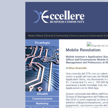
|
|
|
|
|
|
Home
News
Eventi
Community
Cerca Lavoro
Convenzioni
C
Tecnologia
Segnala ad u
Mobile Revolution
Mobile internet e Application Sto
diffusi dall'Osservatorio Mobile 
Management del Politecnico di M
di
Elisa Scarcella
Una crescita del 27% con un valore di
vicino a quello del mercato dei Mob
Application Store, sta diventando il ca
Pc, Connected Tv, ecc.). 700.000 Appli
download a livello mondiale solo nel
Applicazioni con le Web App.
Questi i principali dati diffusi dall'
Attualità
School of Management del Politecnic
Comunicazione
Nel 2010 si sono registrati un forte 
telefono cellulare/smartphone), un'u
Marketing
pagamento, una buona crescita del Mo