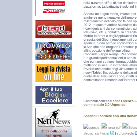
della trasversalità e di non richiede
piattaforma. La battaglia è solo agli in
Ancora un segno meno, invece, per 
anche se meno negativo dell’anno s
rallentamento del calo che fa ben spe
2012. In questo ambito si assiste d
ricavi derivanti dai contenuti più tra
televisivo, etc.), dall’altra, la cresc
Mobile Internet e degli Application S
crescita dei Giochi regolamentati co
sportive. Sono però le applicazioni a 
le App che che erogano i contenuti pi
all’introduzione dell’in-app billing.
Conclude Filippo Renga, Responsabil
“Le grandi sperimentazioni in atto in 
che puntano su nuovi format pubblic
mettendo in luce un incredibile labo
l’evoluzione anche degli altri ambiti di
nuovi Tablet, l’introduzione del par
quello delle Televisioni sono, infatti,
contaminando il mondo dell’Internet tr
Contenuti concessi sotto
Licenza C
commerciale 3.0 Unported
Sostieni Eccellere con una dona
stampa
crea pdf
Segna
Seguici su Twitter
|
su LinkedIn