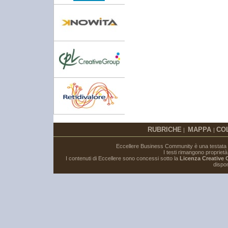
RUBRICHE
MAPPA
CO
|
|
Eccellere Business Community è una testata gi
I testi rimangono proprietà i
I contenuti di Eccellere sono concessi sotto la
Licenza Creative
dispon