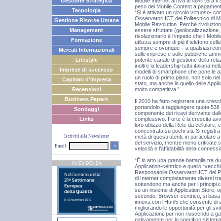
Mobile Internet arriva al 48% (era i
Gestione Strategica
peso dei Mobile Content a pagament
Tecnologia
“Si è attivato un circolo virtuoso
Osservatori ICT del Politecnico di Mi
Gestione Risorse Umane
Mobile Revolution. Perché rivoluzio
essere sfruttate (geolocalizzazione, u
Management
rivoluzionario è l’impatto che il Mo
Formazione
utilizza sempre di più il telefono ce
sempre e ovunque – a qualsiasi conten
Mercati Internazionali
sulle imprese e sulle pubbliche amm
potente canale di gestione della rela
Lifestyle
inoltre la leadership tutta italiana nel
Imprese di successo
modelli di smartphone che pone le az
un ruolo di primo piano, non solo n
Capitani d'impresa
stato, ma anche in quello delle Appli
molto competitiva.”
Recensioni
Business Papers
Il 2010 ha fatto registrare una cresci
portandolo a raggiungere quota 538 
Sondaggi
componente dei ricavi derivante dalle
complessivo. Forte è la crescita avv
Links
loro utilizzo della Rete da cellulare,
concentrata su pochi siti. Si registr
metà di questi utenti, in particolare
Iscriviti alla Newsletter
del servizio, mentre meno criticate so
>
Email:
velocità e l’affidabilità della conness
“È in atto una grande battaglia tra du
IN EVIDENZA
Application-centrico e quello “vecc
Responsabile Osservatori ICT del Pol
di Internet completamente diversi tra
sottendono ma anche per i principi che
su un insieme di Application Store, o
secondo, Browser-centrico, si basa in
innova con l’Html5 che consente di su
migliorando le opportunità per gli sv
Applicazioni: pur non riuscendo a gara
nativamente per lo specifico sistem