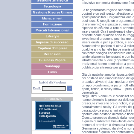
Gestione Strategica
televisivo con molta discrezione è una
Tecnologia
La tv generalista ragiona secondo u
Gestione Risorse Umane
costruire un palinsesto, allestisce un
spazi pubblicitari. L’organizzazione 
Management
business. Si sceglie un programma in
di riferimento) e si piazza su una re
Formazione
dipende da ciò che la rete si attende i
Mercati Internazionali
inserzionisti. Ora il problema è ch
brillante come qualche anno fa; raggiu
Lifestyle
investimenti crescono pochissimo, an
inserzionisti, e per il pubblico, si so
Imprese di successo
Alcune stime parlano di circa 3 milion
Capitani d'impresa
qualche anno fa nelle fasce orarie p
rilevante: bisogna considerare che 
Recensioni
tendenzialmente benestanti e con bu
intrattenimento nuove (soprattutto int
Business Papers
tradizionali hanno cominciato a perd
Sondaggi
pubblico più attraente per gli inserzio
Links
Già da qualche anno la risposta dei
dei costi ed una rimodulazione dei 
proattivo al web (rai.tv, mediaset r
Iscriviti alla Newsletter
un approfondimento a parte). Gli effet
>
Email:
sport, fiction, e reality show. I primi
generalista.
Negli ultimi 5 anni Rai e Mediaset ha
IN EVIDENZA
hanno diminuito la presenza dello spo
cresciute invece le ore di fiction, in p
naturalmente i reality. Gli uomini d
passaggio da programmi ad utilità im
ripetuta che costano di meno e fideli
Questo processo dipende dalla necess
è quello di rallentare l’inevitabile e
contenuti premium è diventata insosten
Germania sostenuto da sky) o non più
percorribile è quella del contenimento