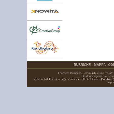
RUBRICHE
MAPPA
CO
|
|
Eccellere Business Community è una testata gi
I testi rimangono proprietà i
I contenuti di Eccellere sono concessi sotto la
Licenza Creative
dispon