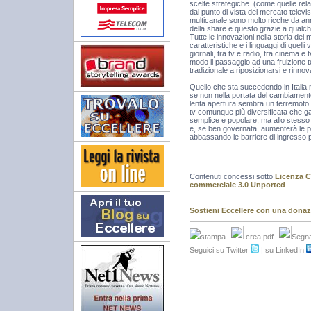
scelte strategiche (come quelle relati
dal punto di vista del mercato telev
multicanale sono molto ricche da an
della share e questo grazie a qualche 
Tutte le innovazioni nella storia dei
caratteristiche e i linguaggi di quell
giornali, tra tv e radio, tra cinema e
modo il passaggio ad una fruizione te
tradizionale a riposizionarsi e rinnov
Quello che sta succedendo in Italia 
se non nella portata del cambiament
lenta apertura sembra un terremoto.
tv comunque più diversificata che g
semplice e popolare, ma allo stesso 
e, se ben governata, aumenterà le poss
abbassando le barriere di ingresso pe
Contenuti concessi sotto
Licenza C
commerciale 3.0 Unported
Sostieni Eccellere con una dona
stampa
crea pdf
Segna
Seguici su Twitter
|
su LinkedIn