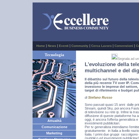
|
|
|
|
|
|
Home
News
Eventi
Community
Cerca Lavoro
Convenzioni
C
Tecnologia
Segnala ad u
L'evoluzione della tele
multichannel e del dig
Il dibattito sul futuro della telev
della più recente TV over IP. Come
investono le imprese del settore,
target di riferimento e budget pub
di
Stefano Russo
Sono passati quasi 15 anni dalle prim
Stream, quindi Sky, poi ancora Fastw
di televisione su rete ip. Infine la tr
diffusione di queste piattaforme ha ac
oggi, è ancora l’offerta generalista e
Attualità
investimenti pubblicitari.
Per tv generalista intendiamo l’emitten
Comunicazione
gratuitamente: in Italia a livello na
Marketing
Italia. I primi due gruppi raccolgono
(pubblico ed investimenti pubblicita