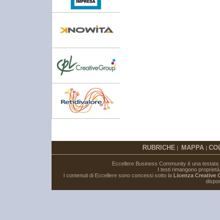
RUBRICHE
MAPPA
CO
|
|
Eccellere Business Community è una testata gi
I testi rimangono proprietà i
I contenuti di Eccellere sono concessi sotto la
Licenza Creative
dispon