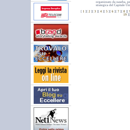
organizzato da naseba, pe
strategica del Capitale U
[
1
]
[
2
]
[
3
]
[
4
]
[
5
]
[
6
]
[
7
]
[
8
]
[
19
]