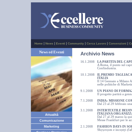
|
|
|
|
|
|
Home
News
Eventi
Community
Cerca Lavoro
Convenzioni
C
News ed Eventi
Archivio News
16
.1.2008
LA PARTITA DEL CAP
A Roma, il punto sul capi
Confindustria.
10
.1.2008
IL PREMIO TAGLIACA
ITALIA
Il 14 Gennaio a Milano A
nelle politiche di Marketi
9
.1.2008
UN PIANO DI FORMA
Il progetto partirà a gen
7
.1.2008
INDIA: MISSIONE C
Dal 23 al 29 febbraio una
3
.1.2008
INTERTEXTILE BEIJI
ITALIANA ORGANIZZA
Attualità
Dal 27 al 29 marzo la qui
Messe Frankfurt per le az
Comunicazione
Marketing
2
.1.2008
FASHION DAYS IN SO
Showroom e incontri d'affa