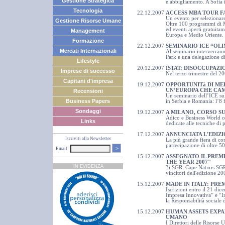
Gestione Strategica
e abbigliamento. A Sofia 
Tecnologia
22
.12.2007
ACCESS MBA TOUR FA
Un evento per selezionar
Gestione Risorse Umane
Oltre 100 programmi di MB
ed eventi aperti gratuitam
Management
Europa e Medio Oriente.
Formazione
22
.12.2007
SEMINARIO ICE “OLI
Mercati Internazionali
Al seminario interverrann
Park e una delegazione d
Lifestyle
20
.12.2007
ISTAT: DISOCCUPAZI
Imprese di successo
Nel terzo trimestre del 20
Capitani d'impresa
19
.12.2007
OPPORTUNITà DI MER
UN’EUROPA CHE CA
Recensioni
Un seminario dell’ICE sul
Business Papers
in Serbia e Romania: l’8 
Sondaggi
19
.12.2007
A MILANO, CORSO S
Adico e Business World o
Links
dedicate alle tecniche di
17
.12.2007
ANNUNCIATA L'EDIZ
Iscriviti alla Newsletter
La più grande fiera di co
partecipazione di oltre 50
>
Email:
15
.12.2007
ASSEGNATO IL PREM
THE YEAR 2007"
IN EVIDENZA
3i SGR, Cape Natixis SGR
vincitori dell'edizione 
15
.12.2007
MADE IN ITALY: PRE
Iscrizioni entro il 21 d
Impresa Innovativa” e “I
la Responsabilità sociale 
15
.12.2007
HUMAN ASSETS EXPAN
UMANO
I Direttori delle Risorse