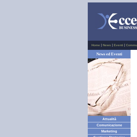
|
|
|
Home
News
Eventi
Commu
News ed Eventi
Attualità
Comunicazione
Marketing