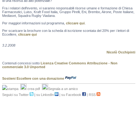
di una risorsa ad alto potenziale?
Fra i relatori dell'evento, vi saranno responsabili risorse umane e formazione di Chiesa
Farmaceutici, Luiss, Kraft Food Italia, Gruppo Pirelli, Eni, Brembo, Airone, Poste Italiane,
Mediaset, Squadra Rugby Viadana.
Per maggiori informazioni sul programma,
cliccare qui
.
Per scaricare la brochure con la scheda di iscrizione scontata del 20% per i lettori di
Eccellere,
cliccare qui
3.2.2008
Nicolò Occhipinti
Contenuti concessi sotto
Licenza Creative Commons Attribuzione - Non
commerciale 3.0 Unported
Sostieni Eccellere con una donazione
stampa
crea pdf
Segnala a un amico
Seguici su Twitter
|
su LinkedIn
|
su Facebook
|
RSS