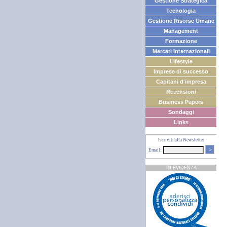
Gestione Strategica
Tecnologia
Gestione Risorse Umane
Management
Formazione
Mercati Internazionali
Lifestyle
Imprese di successo
Capitani d'impresa
Recensioni
Business Papers
Sondaggi
Links
Iscriviti alla Newsletter
>
Email:
IN EVIDENZA