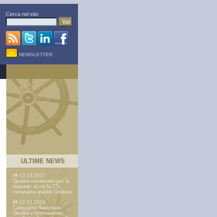
Cerca nel sito
Vai
NEWSLETTER
ULTIME NEWS
13.10.2015
Qualità nutrimento per le
imprese: al via la 27a
campagna qualità Galgano
12.11.2014
Campagna Nazionale
Qualità e Innovazione: