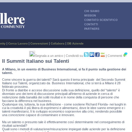
CHI SIAMO
MISSION
COMITATO SCIENTIFICO
CONTATTI
PARTNERS
|
|
|
|
nity
Cerca Lavoro
Convenzioni
Collabora
DB Aziende
Segnala a un amico
| Condividi su
|
Commenti
II Summit Italiano sui Talenti
A Milano, in un evento di Business International, si fa il punto sulla gestione dei
talenti.
Come vincere la guerra dei talenti? Sarà questo il tema principale del Secondo Summit
Italiano sui Talenti, organizzato da Business International, che si terrà a Milano il 28
febbraio prossimo.
Di fronte a diatribe e accese discussione sulla sua definizione, quello del “talento” è
diventato uno dei temi di discussione principali all’interno di aziende in cerca di
redenzione dalla banalità dei soliti risultati e in nome della conquista di persone che
facciano la differenza nel business.
Qualunque sia, tuttavia, la sua definizione - come sostiene Richard Florida- nei luoghi in
cui la creatività è più libera di esprimersi e alimentarsi, dove le idee sanno emergere e i
talenti manifestarsi, lì lo sviluppo economico sopravvive alla crisi, rendendo possibile
una concezione capace di contaminare e innovare.
Ma un talento o presunto tale è effettivamente così determinante nel conseguimento di
risultati aziendali?
Quali sono i metodi di valutazione/misurazione impiegati dalle aziende per la definizione