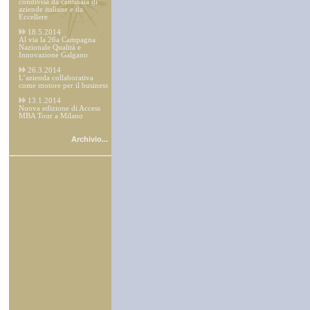
condivisa da centinaia di
aziende italiane e da
Eccellere
18.5.2014
Al via la 26a Campagna
Nazionale Qualità e
Innovazione Galgano
26.3.2014
L’azienda collaborativa
come motore per il business
13.1.2014
Nuova edizione di Access
MBA Tour a Milano
Archivio...