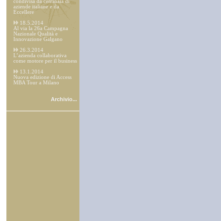
condivisa da centinaia di
aziende italiane e da
Eccellere
18.5.2014
Al via la 26a Campagna
Nazionale Qualità e
Innovazione Galgano
26.3.2014
L’azienda collaborativa
come motore per il business
13.1.2014
Nuova edizione di Access
MBA Tour a Milano
Archivio...