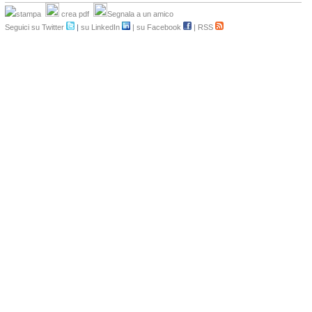
stampa
crea pdf
Segnala a un amico
Seguici su Twitter
|
su LinkedIn
|
su Facebook
|
RSS