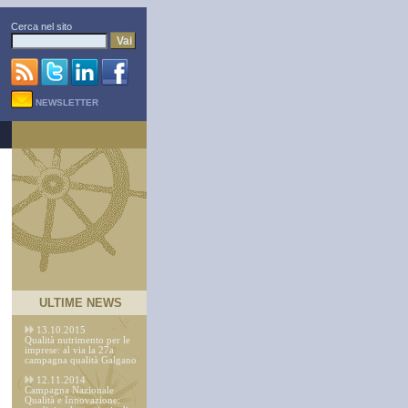
Cerca nel sito
Vai
NEWSLETTER
ULTIME NEWS
13.10.2015
Qualità nutrimento per le
imprese: al via la 27a
campagna qualità Galgano
12.11.2014
Campagna Nazionale
Qualità e Innovazione: