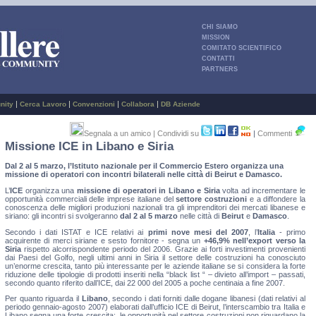
CHI SIAMO
MISSION
COMITATO SCIENTIFICO
CONTATTI
PARTNERS
|
|
|
|
nity
Cerca Lavoro
Convenzioni
Collabora
DB Aziende
Segnala a un amico
| Condividi su
|
Commenti
Missione ICE in Libano e Siria
Dal 2 al 5 marzo, l’Istituto nazionale per il Commercio Estero organizza una
missione di operatori con incontri bilaterali nelle città di Beirut e Damasco.
L’
ICE
organizza una
missione di operatori in Libano e Siria
volta ad incrementare le
opportunità commerciali delle imprese italiane del
settore costruzioni
e a diffondere la
conoscenza delle migliori produzioni nazionali tra gli imprenditori dei mercati libanese e
siriano: gli incontri si svolgeranno
dal 2 al 5 marzo
nelle città di
Beirut
e
Damasco
.
Secondo i dati ISTAT e ICE relativi ai
primi nove mesi del 2007
, l’
Italia
- primo
acquirente di merci siriane e sesto fornitore - segna un
+46,9% nell’export verso la
Siria
rispetto alcorrispondente periodo del 2006. Grazie ai forti investimenti provenienti
dai Paesi del Golfo, negli ultimi anni in Siria il settore delle costruzioni ha conosciuto
un’enorme crescita, tanto più interessante per le aziende italiane se si considera la forte
riduzione delle tipologie di prodotti inseriti nella “black list “ – divieto all’import – passati,
secondo quanto riferito dall’ICE, dai 22 000 del 2005 a poche centinaia a fine 2007.
Per quanto riguarda il
Libano
, secondo i dati forniti dalle dogane libanesi (dati relativi al
periodo gennaio-agosto 2007) elaborati dall’ufficio ICE di Beirut, l’interscambio tra Italia e
Libano segna una forte crescita: le opportunità nel settore costruzioni non riguardano la