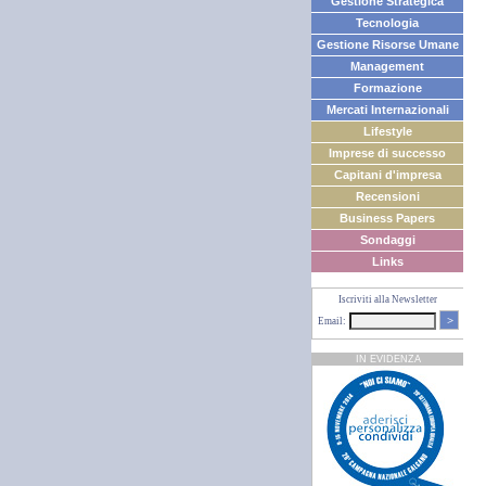
Gestione Strategica
Tecnologia
Gestione Risorse Umane
Management
Formazione
Mercati Internazionali
Lifestyle
Imprese di successo
Capitani d'impresa
Recensioni
Business Papers
Sondaggi
Links
Iscriviti alla Newsletter
>
Email:
IN EVIDENZA