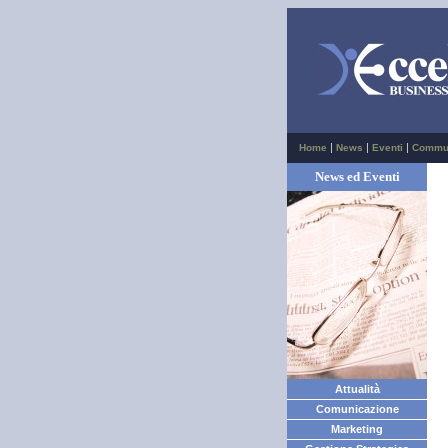
|
|
|
Home
News
Eventi
Commu
News ed Eventi
Attualità
Comunicazione
Marketing