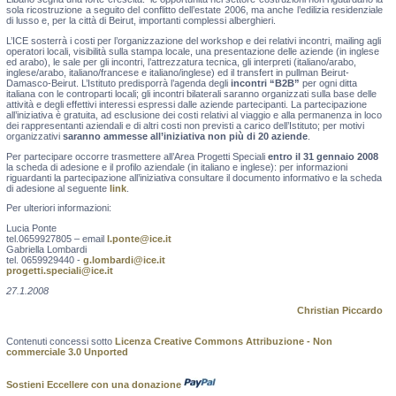
sola ricostruzione a seguito del conflitto dell’estate 2006, ma anche l’edilizia residenziale
di lusso e, per la città di Beirut, importanti complessi alberghieri.
L’ICE sosterrà i costi per l’organizzazione del workshop e dei relativi incontri, mailing agli
operatori locali, visibilità sulla stampa locale, una presentazione delle aziende (in inglese
ed arabo), le sale per gli incontri, l’attrezzatura tecnica, gli interpreti (italiano/arabo,
inglese/arabo, italiano/francese e italiano/inglese) ed il transfert in pullman Beirut-
Damasco-Beirut. L’Istituto predisporrà l’agenda degli
incontri “B2B”
per ogni ditta
italiana con le controparti locali; gli incontri bilaterali saranno organizzati sulla base delle
attività e degli effettivi interessi espressi dalle aziende partecipanti. La partecipazione
all’iniziativa è gratuita, ad esclusione dei costi relativi al viaggio e alla permanenza in loco
dei rappresentanti aziendali e di altri costi non previsti a carico dell’Istituto; per motivi
organizzativi
saranno ammesse all’iniziativa non più di 20 aziende
.
Per partecipare occorre trasmettere all’Area Progetti Speciali
entro il 31 gennaio 2008
la scheda di adesione e il profilo aziendale (in italiano e inglese): per informazioni
riguardanti la partecipazione all’iniziativa consultare il documento informativo e la scheda
di adesione al seguente
link
.
Per ulteriori informazioni:
Lucia Ponte
tel.0659927805 – email
l.ponte@ice.it
Gabriella Lombardi
tel. 0659929440 -
g.lombardi@ice.it
progetti.speciali@ice.it
27.1.2008
Christian Piccardo
Contenuti concessi sotto
Licenza Creative Commons Attribuzione - Non
commerciale 3.0 Unported
Sostieni Eccellere con una donazione