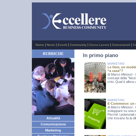
|
|
|
|
|
|
Home
News
Eventi
Community
Cerca Lavoro
Convenzioni
C
RUBRICHE
In primo piano
MARKETING
Le fiere, un mod
“a casa”?
di
Marco Minossi
-
concept della "fie
crisi. Qual è allora
MARKETING
E-Commerce: un ca
di
Marco Minossi
-
sviluppare su una mol
Perché i potenziali 
Attualità
che trovano fa la d
Comunicazione
Marketing