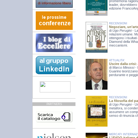
promemoria ragionato
leader, dovrebbero 
edizione FrancoAng
RECENSIONI
Negoziare, un’art
di
Ugo Perugini
- L
relazioni umane. Ma
ottengono i risultati
Diamond della Whart
meccanismi.
ATTUALITA'
Uscire dalla crisi
di
Marco Minossi
-
Guarino teorizzano u
perdurante e peggio
RECENSIONI
La filosofia del p
PARTNERS
di
Ugo Perugini
- U
metafora, si conden
assumere un comport
senso di rinuncia c
MERCATI INTERNAZ
L’ EVOO italiano d