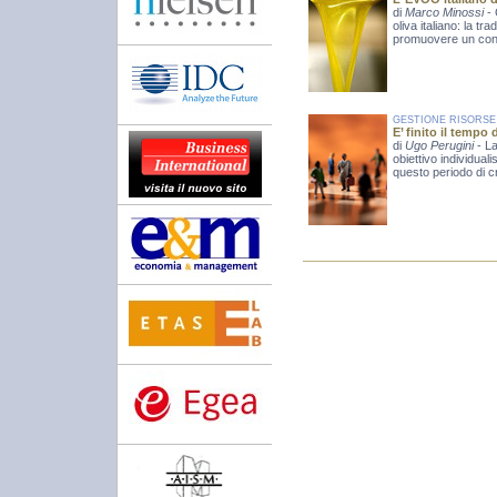
di
Marco Minossi
-
oliva italiano: la tr
promuovere un con
GESTIONE RISORS
E’ finito il tempo 
di
Ugo Perugini
- L
obiettivo individuali
questo periodo di cr