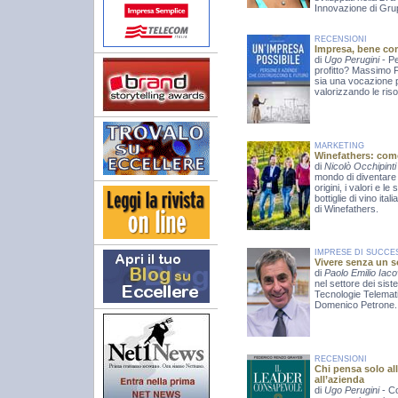
Innovazione di Gr
RECENSIONI
Impresa, bene c
di
Ugo Perugini
- P
profitto? Massimo 
sia una vocazione 
valorizzando le ris
MARKETING
Winefathers: come
di
Nicolò Occhipint
mondo di diventare pa
origini, i valori e l
bottiglie di vino it
di Winefathers.
IMPRESE DI SUCCE
Vivere senza un 
di
Paolo Emilio Iaco
nel settore dei sist
Tecnologie Telemati
Domenico Petrone.
RECENSIONI
Chi pensa solo al
all’azienda
di
Ugo Perugini
- C