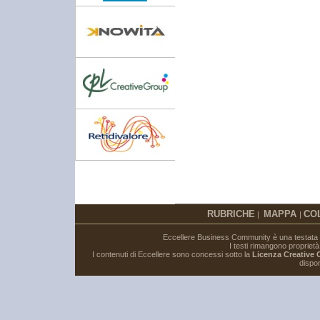
RUBRICHE
MAPPA
CO
|
|
Eccellere Business Community è una testata gi
I testi rimangono proprietà i
I contenuti di Eccellere sono concessi sotto la
Licenza Creative
dispon