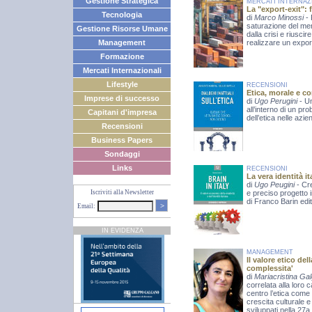
Gestione Strategica
MERCATI INTERNAZ
La "export-exit": 
Tecnologia
di
Marco Minossi
-
saturazione del mer
Gestione Risorse Umane
dalla crisi e riusci
Management
realizzare un expo
Formazione
Mercati Internazionali
Lifestyle
RECENSIONI
Etica, morale e c
Imprese di successo
di
Ugo Perugini
- U
all’interno di un pr
Capitani d'impresa
dell’etica nelle azien
Recensioni
Business Papers
Sondaggi
Links
RECENSIONI
La vera identità it
di
Ugo Peugini
- Cr
Iscriviti alla Newsletter
e preciso progetto in 
di Franco Barin edi
>
Email:
IN EVIDENZA
MANAGEMENT
Il valore etico del
complessita'
di
Mariacristina G
correlata alla loro 
centro l’etica come
crescita culturale 
sviluppati nella 27